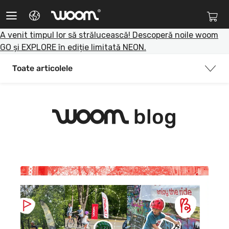
®
woom
A venit timpul lor să strălucească! Descoperă noile woom
Biciclete
EU
GO și EXPLORE în ediție limitată NEON.
Accesorii
Hungary
Toate articolele
Tips & tricks
Poland
Instrucțiuni
Switzerland
blog
woom
Blog
USA
Q&A
Parteneri
Service Mobil
Refurbished