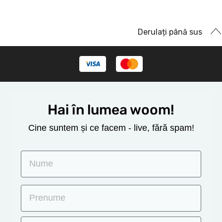
Derulați până sus
Hai în lumea woom!
Cine suntem și ce facem - live, fără spam!
Nume
Prenume
Email