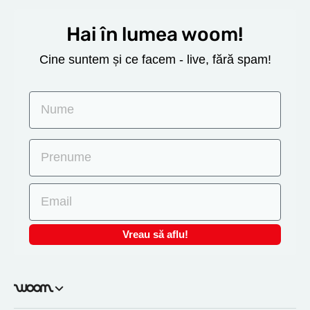
Hai în lumea woom!
Cine suntem și ce facem - live, fără spam!
Nume
Prenume
Email
Vreau să aflu!
woom