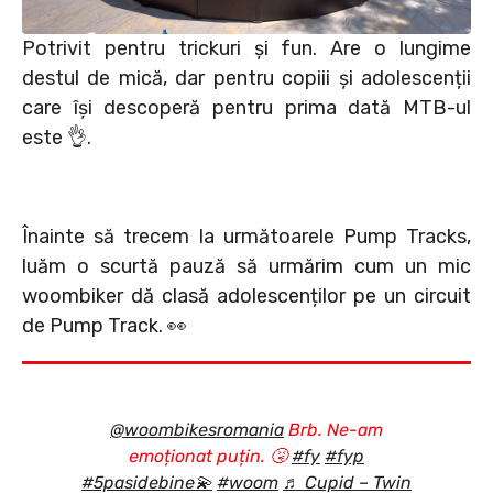
Potrivit pentru trickuri și fun. Are o lungime
destul de mică, dar pentru copiii și adolescenții
care își descoperă pentru prima dată MTB-ul
este
👌.
Înainte să trecem la următoarele Pump Tracks,
luăm o scurtă pauză să urmărim cum un mic
woombiker dă clasă adolescenților pe un circuit
de Pump Track. 👀
@woombikesromania
Brb. Ne-am
emoționat puțin. 🤧
#fy
#fyp
#5pasidebine💫
#woom
♬ Cupid – Twin