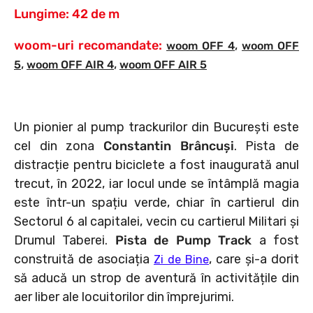
Lungime: 42 de m
woom-uri recomandate:
,
woom OFF 4
woom OFF
,
,
5
woom OFF AIR 4
woom OFF AIR 5
Un pionier al pump trackurilor din București este
cel din zona
Constantin Brâncuși
. Pista de
distracție pentru biciclete a fost inaugurată anul
trecut, în 2022, iar locul unde se întâmplă magia
este într-un spațiu verde, chiar în cartierul din
Sectorul 6 al capitalei, vecin cu cartierul Militari şi
Drumul Taberei.
Pista de Pump Track
a fost
construită de asociația
, care și-a dorit
Zi de Bine
să aducă un strop de aventură în activitățile din
aer liber ale locuitorilor din împrejurimi.