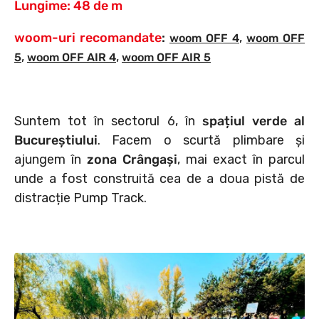
Lungime: 48 de m
woom-uri recomandate
:
,
woom OFF 4
woom OFF
,
,
5
woom OFF AIR 4
woom OFF AIR 5
Suntem tot în sectorul 6, în
spațiul verde al
Bucureștiului
. Facem o scurtă plimbare și
ajungem în
zona Crângași
, mai exact în parcul
unde a fost construită cea de a doua pistă de
distracție Pump Track.