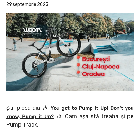
29 septembrie 2023
Știi piesa aia 🎶
You got to Pump it Up! Don't you
🎶 Cam așa stă treaba și pe
know, Pump it Up?
Pump Track.