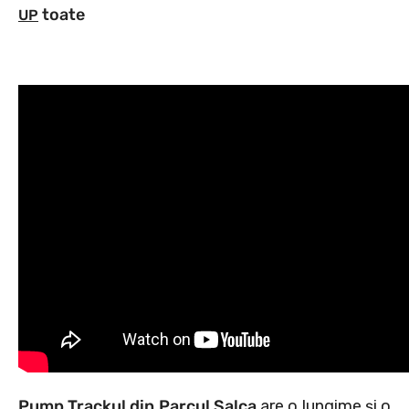
toate
UP
Pump Trackul din Parcul Salca
are o lungime și o