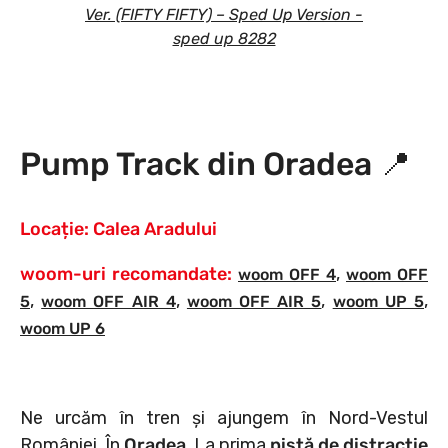
Ver. (FIFTY FIFTY) – Sped Up Version -
sped up 8282
Pump Track din Oradea
📍
Locație:
Calea Aradului
woom-uri recomandate:
,
woom OFF 4
woom OFF
,
,
,
,
5
woom OFF AIR 4
woom OFF AIR 5
woom UP 5
woom UP 6
Ne urcăm în tren și ajungem în Nord-Vestul
României. În
Oradea
. La prima
pistă de distracție