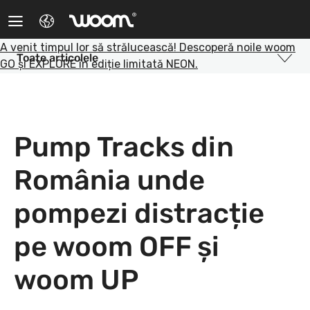
®
woom
A venit timpul lor să strălucească! Descoperă noile woom
Biciclete
EU
Toate articolele
GO și EXPLORE în ediție limitată NEON.
Accesorii
Hungary
Tips & tricks
Poland
Pump Tracks din
Instrucțiuni
Switzerland
România unde
Blog
USA
pompezi distracție
Q&A
pe woom OFF și
Parteneri
woom UP
Service Mobil
Refurbished