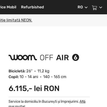
ice Mobil
Refurbished
RO
ție limitată NEON.
AIR
woom
OFF
6
Bicicletă:
26″
•
11,2 kg
Copil:
10 – 14 ani
•
140 – 165 cm
6.115,- lei RON
Service la domiciliu în București și împrejurimi.
Află
mai multe!