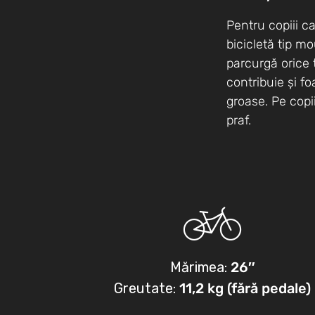
Pentru copiii c
bicicletă tip m
parcurgă orice 
contribuie și f
groase. Pe copii
praf.
Mărimea:
26″
Greutate:
11,2 kg (fără pedale)