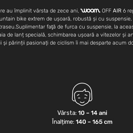
are au împlinit vârsta de zece ani,
OFF
AIR
6 re
woom
ountain bike extrem de ușoară, robustă și cu suspensie, 
traseu.Suplimentar faţă de furca cu suspensie, la ace
oaia de lanț specială, schimbarea ușoară a vitezelor și a
i și părinții pasionați de ciclism îi mai desparte acum 
Vârsta:
10 – 14 ani
Înalțime:
140 – 165 cm