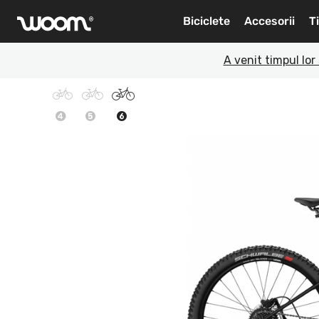
Biciclete
Accesorii
T
woom
®
A venit timpul lo
4
5
6