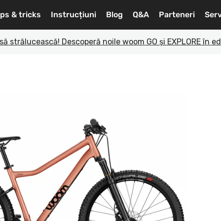
ips & tricks
Instrucțiuni
Blog
Q&A
Parteneri
Serv
r să strălucească! Descoperă noile woom GO și EXPLORE în edi