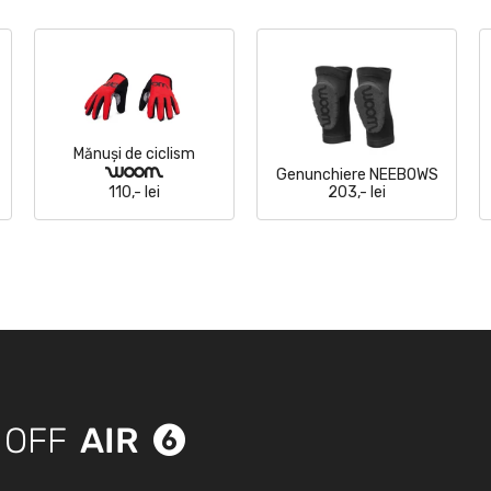
Mănuși de ciclism
woom
Genunchiere NEEBOWS
110,- lei
203,- lei
AIR
OFF
6