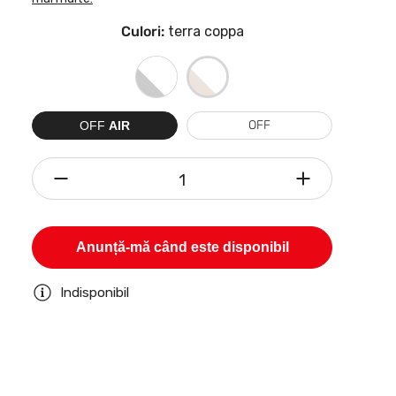
Culori:
terra coppa
OFF
OFF
AIR
1
A apărut o eroare. Reîncărcați pagina si
încercați din nou. Dacă nu reusiți, vă rugăm
Anunță-mă când este disponibil
să ne contactați.
Indisponibil