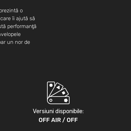
prezintă o
care îi ajută să
astă performanţă
nvelopele
doar un nor de
Versiuni disponibile:
OFF
AIR
/ OFF