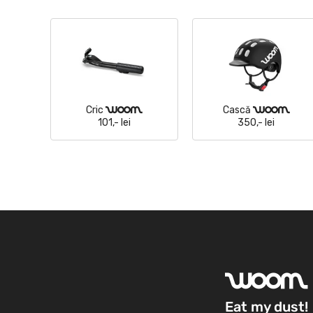
Cric
Cască
woom
woom
101,- lei
350,- lei
woom
Eat my dust!